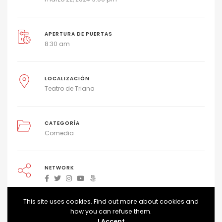
APERTURA DE PUERTAS
8:30 am
LOCALIZACIÓN
Teatro de Triana
CATEGORÍA
Comedia
NETWORK
This site uses cookies. Find out more about cookies and
how you can refuse them.
ADD TO CALENDAR
I Accept